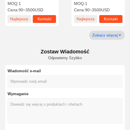
proces chmurowy
Motor Swing Barrier
MOQ:
1
MOQ:
1
odwiedzający AB Door
Turnstile 130
Cena:
90~3500USD
Cena:
90~3500USD
ast3
Najlepsza
Kontakt
Najlepsza
Kontakt
Kontrola
Skontaktuj
Nowości
Sprawy
Jakości
Się Z Nami
cena
cena
Zobacz więcej
Zostaw Wiadomość
Odpowiemy Szybko
Poproś O
Wycenę
Wiadomość e-mail
Bramka obrotowa statywu
Obrotowa Brama Barierowa
Wymaganie
Kołowrót o pełnej wysokości
Brama prędkości
Brama Bariery Klapowej