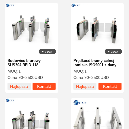
Budowiec biurowy
Prędkość bramy celnej
SUS304 RFID 118
lotniska ISO9001 z danymi
w czasie rzeczywistym
MOQ:
1
MOQ:
1
Cena:
90~3500USD
Cena:
90~3500USD
Najlepsza
Kontakt
Najlepsza
Kontakt
cena
cena