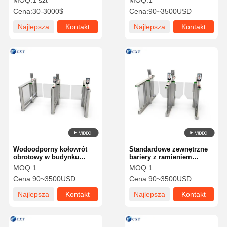
MOQ:
1 szt
MOQ:
1
sprzedająca się na całym
szkła Brama 114b
Cena:
30-3000$
Cena:
90~3500USD
świecie, w pełni
automatyczna brama
Najlepsza
Kontakt
Najlepsza
Kontakt
szybkiego przejścia z
silnikiem
cena
cena
bezszczotkowym 114c
Wodoodporny kołowrót
Standardowe zewnętrzne
obrotowy w budynku
bariery z ramieniem
biurowym, na wysokości
huśtawkowym
MOQ:
1
MOQ:
1
pasa, ze szklanym
zintegrowane ze światłem
Cena:
90~3500USD
Cena:
90~3500USD
skrzydłem, model 114a
LED116
Najlepsza
Kontakt
Najlepsza
Kontakt
cena
cena