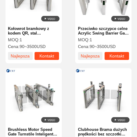
Kołowrot bramkowy z
Przeciwko szczypce celne
kodem QR, stal
Acrylic Swing Barrier Gate
nierdzewna 304,
Slim Speed Gate Turnstile
MOQ:
1
MOQ:
1
zaawansowany
119
Cena:
90~3500USD
Cena:
90~3500USD
technologicznie kanał, 200
Najlepsza
Kontakt
Najlepsza
Kontakt
cena
cena
Do Domu
Produkty
O Nas
Wycieczka
Po Fabryce
Brushless Motor Speed
Clubhouse Brama dużych
Gate Turnstile Inteligentny
prędkości bez szczotki