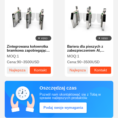
Zintegrowana kołowrotka
Bariera dla pieszych z
bramkowa zapobiegająca
zabezpieczeniem AI,
wchodzeniu za osobą i
SUS304, z regulowaną
MOQ:
1
MOQ:
1
cofaniu się, odcisk palca
prędkością 117
Cena:
90~3500USD
Cena:
90~3500USD
113
Najlepsza
Kontakt
Najlepsza
Kontakt
cena
cena
Oszczędzaj czas
Pozwól nam skontaktować się z Tobą w
sprawie najlepszych produktów.
Podaj swoje wymagania