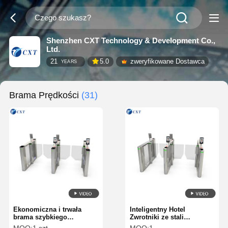
Shenzhen CXT Technology & Development Co.,
Ltd.
21
5.0
zweryfikowane Dostawca
YEARS
Brama Prędkości
(31)
Ekonomiczna i trwała
Inteligentny Hotel
brama szybkiego
Zwrotniki ze stali
przejścia, najlepiej
nierdzewnej Zwrotniki ze