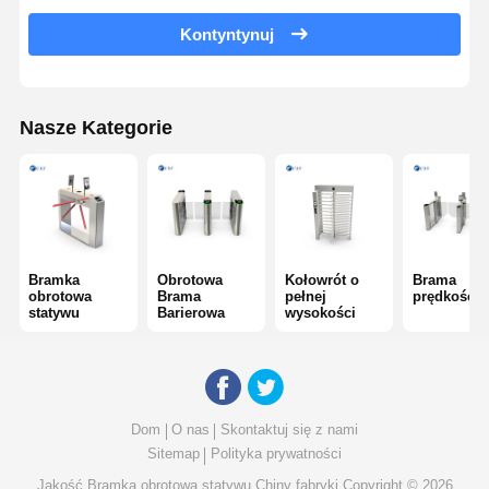
Kontyntynuj
Szklany przesuwny zwrotnik
Kołowrót z opuszczanym ramieniem
Nasze Kategorie
Części bramki skrętowej
Maszyna rozpoznawcza twarzy
Kontrola dostępu do bramy dla pieszych
Skaner kodu QR
Bramka
Obrotowa
Kołowrót o
Brama
obrotowa
Brama
pełnej
prędkości
statywu
Barierowa
wysokości
Maszyna do parkowania
brama bariery
Sprzęt do sprzedaży biletów
Dom
O nas
Skontaktuj się z nami
Sitemap
Polityka prywatności
Składniki zwrotników
Jakość
Bramka obrotowa statywu
Chiny fabryki.Copyright © 2026