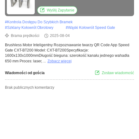
technologicznie kanał, 200
Wyślij Zapytanie
#
Kontrola Dostępu Do Szybkich Bramek
#
Szklany Kołowrót Obrotowy
#
Wąski Kołowrót Speed ​​Gate
Brama prędkości
2025-08-04
Brushless Motor Inteligentny Rozpoznawanie twarzy QR Code App Speed
Gate CXT-BT200 Model: CXT-BT200Specyfikacje:
1600x130x1000mmDługość bieguna: szerokość kanału jednego wahadła
650 mm Proces: laser, ...
Zobacz więcej
Wiadomości od gościa
Zostaw wiadomość
Brak publicznych komentarzy