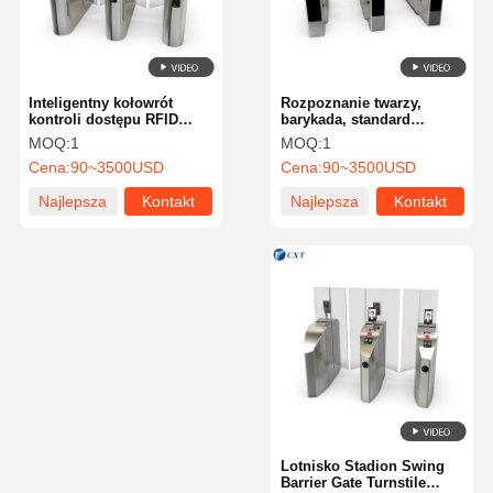
Inteligentny kołowrót
Rozpoznanie twarzy,
kontroli dostępu RFID
barykada, standard
automatyczny
antykollicyjny dla
MOQ:
1
MOQ:
1
antykolizyjny 510YX
biblioteki 160A
Cena:
90~3500USD
Cena:
90~3500USD
Najlepsza
Kontakt
Najlepsza
Kontakt
cena
cena
Do Domu
Produkty
O Nas
Wycieczka
Po Fabryce
Lotnisko Stadion Swing
Barrier Gate Turnstile