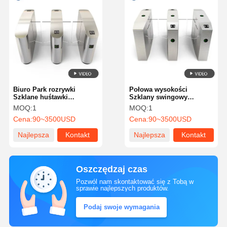
Biuro Park rozrywki
Połowa wysokości
Szklane huśtawki
Szklany swingowy
zwrotnikowe Akrylowe
zwrotnik Elektryczny
MOQ:
1
MOQ:
1
metropolii na świeżym
odcisk palca 30-40
Cena:
90~3500USD
Cena:
90~3500USD
powietrzu 505
osób/min Prędkość
przejścia 510B-
Najlepsza
Kontakt
Najlepsza
Kontakt
cena
cena
Oszczędzaj czas
Pozwól nam skontaktować się z Tobą w
sprawie najlepszych produktów.
Podaj swoje wymagania