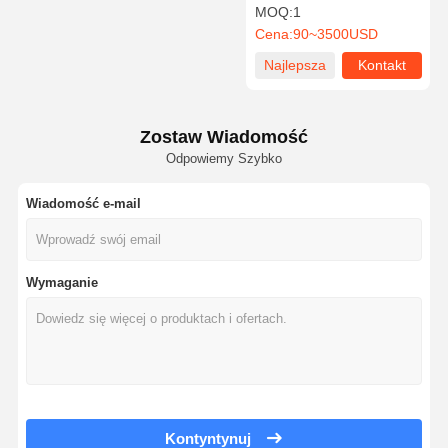
Swinging Access Gates
MOQ:
1
510S
Cena:
90~3500USD
Najlepsza
Kontakt
Kontrola
Skontaktuj
Nowości
Sprawy
Jakości
Się Z Nami
cena
Zostaw Wiadomość
Odpowiemy Szybko
Wiadomość e-mail
Poproś O
Wycenę
Bramka obrotowa statywu
Wymaganie
Obrotowa Brama Barierowa
Kołowrót o pełnej wysokości
Brama prędkości
Kontyntynuj
Brama Bariery Klapowej