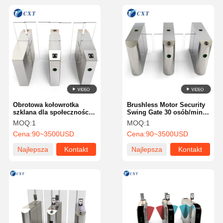
Obrotowa kołowrotka
Brushless Motor Security
szklana dla społeczności,
Swing Gate 30 osób/min
szybka, konfigurowalna,
Inteligentne zarządzanie
MOQ:
1
MOQ:
1
mocna, z funkcją
510YX-
Cena:
90~3500USD
Cena:
90~3500USD
samoobrony 510B
Najlepsza
Kontakt
Najlepsza
Kontakt
cena
cena