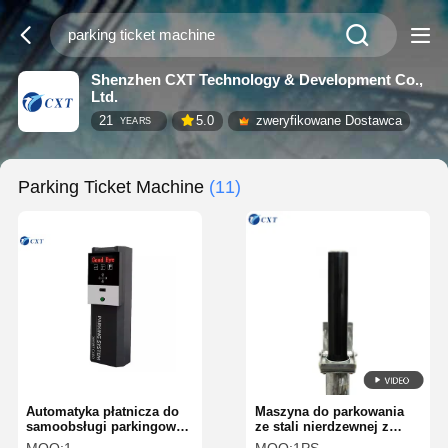
Shenzhen CXT Technology & Development Co.,
Ltd.
21
5.0
zweryfikowane Dostawca
YEARS
Parking Ticket Machine
(11)
Automatyka płatnicza do
Maszyna do parkowania
samoobsługi parkingowej
ze stali nierdzewnej z
w terminalu
komunikacją RS485 i