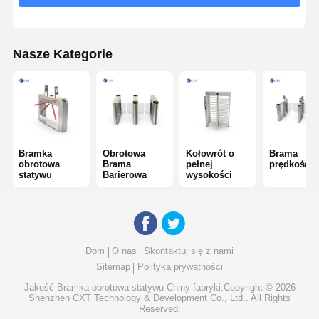
Szklany przesuwny zwrotnik
Nasze Kategorie
Kołowrót z opuszczanym ramieniem
Części bramki skrętowej
Maszyna rozpoznawcza twarzy
Kontrola dostępu do bramy dla pieszych
Bramka
Obrotowa
Kołowrót o
Brama
obrotowa
Brama
pełnej
prędkości
statywu
Barierowa
wysokości
Skaner kodu QR
Maszyna do parkowania
brama bariery
Dom
O nas
Skontaktuj się z nami
Sitemap
Polityka prywatności
Sprzęt do sprzedaży biletów
Jakość
Bramka obrotowa statywu
Chiny fabryki.Copyright © 2026
Składniki zwrotników
Shenzhen CXT Technology & Development Co., Ltd.. All Rights
Reserved.