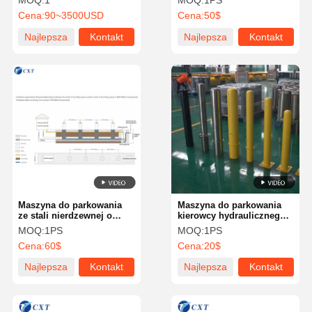
MOQ:
1
MOQ:
1PS
ekranem LCD dla
Cena:
90~3500USD
Cena:
50$
efektywnego zarządzania
parkingiem
Najlepsza
Kontakt
Najlepsza
Kontakt
cena
cena
Maszyna do parkowania
Maszyna do parkowania
ze stali nierdzewnej o
kierowcy hydraulicznego z
pojemności 35p/m i ekran
komunikacją RS485 i
MOQ:
1PS
MOQ:
1PS
LCD dla efektywnego
konstrukcją ze stali
Cena:
60$
Cena:
20$
zarządzania parkingiem
nierdzewnej
Najlepsza
Kontakt
Najlepsza
Kontakt
cena
cena