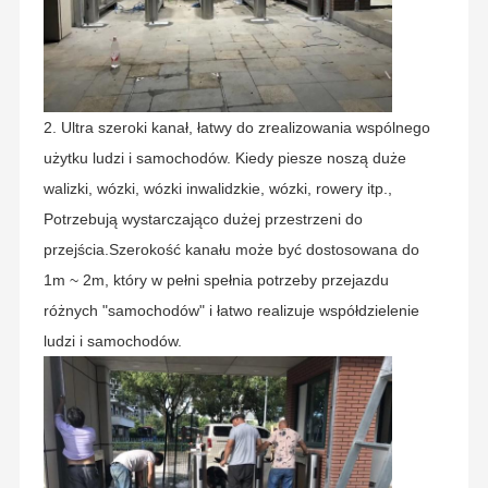
2. Ultra szeroki kanał, łatwy do zrealizowania wspólnego
użytku ludzi i samochodów. Kiedy piesze noszą duże
walizki, wózki, wózki inwalidzkie, wózki, rowery itp.,
Potrzebują wystarczająco dużej przestrzeni do
przejścia.Szerokość kanału może być dostosowana do
1m ~ 2m, który w pełni spełnia potrzeby przejazdu
różnych "samochodów" i łatwo realizuje współdzielenie
ludzi i samochodów.
Założona w 2006 roku Shenzhen Chuang Xin Tong
Technology Co., Ltd. jest przedsiębiorstwem o wysokiej
technologii, integrującym badania i rozwój, produkcję,
sprzedaż i usługi w jednym.CXT zobowiązuje się do
Do Domu
Produkty
O Nas
Wycieczka
inteligentnej domeny zarządzania dostępem dla
Po Fabryce
pieszychZapewnia klientom profesjonalne i
spersonalizowane rozwiązania w zakresie skrzyń kontroli
dostępu i bram bezpieczeństwa.