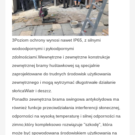
Kontrola
Skontaktuj
Nowości
Sprawy
Jakości
Się Z Nami
3Poziom ochrony wynosi nawet IP65, z silnymi
wodoodpornymi i pyłoodpornymi
zdolnościami.Wewnętrzne i zewnętrzne konstrukcje
Poproś O
zewnętrznej bramy huśtawkowej są specjalnie
Wycenę
zaprojektowane do trudnych środowisk użytkowania
zewnętrznego i mogą wytrzymać długotrwałe działanie
Bramka obrotowa statywu
słońcaWiatr i deszcz.
Obrotowa Brama Barierowa
Ponadto zewnętrzna brama swingowa antykolydowa ma
również funkcje przeciwdziałania interferencji słonecznej,
Kołowrót o pełnej wysokości
odporności na wysoką temperaturę i silnej odporności na
Brama prędkości
zimno,który kompleksowo rozwiązuje "szkodę", która
może być spowodowana środowiskiem użytkowania na
Brama Bariery Klapowej