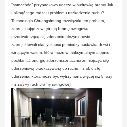
"samochód" przypadkowo uderza w huśtawkę bramy.Jak
uniknąć tego rodzaju problemu uszkodzenia ruchu?
Technologia Chuangxintong rozwiązała ten problem,
zaprojektując zewnętrzną bramę swingową
przeciwderzącą się zderzeniomInżynierowie
zaprojektowali elastyczność pomiędzy huśtawką drzwi i
wirującym wałem, która może w maksymalnym stopniu
pochłaniać energię zderzenia.znacznie zmniejszyć siłę
uderzeniową przekazywaną do ruchu, i zrobić siłę
uderzenia, która może być wytrzymana więcej niż 5 razy
niż zwykły ruch bramy swingowej!