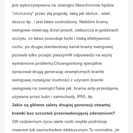
jest wykorzystywana na zewnątrz.Nieuchronnie będzie
"chrzczony" przez złą pogodę, taką jak słońce., wiatr,
deszcz itp., i jest łatwo uszkodzony. Niektóre bramy
swingowe otwierają drzwi powoli, zwłaszcza w godzinach
szczytu, co łatwo powoduje korki i niską efektywność
ruchu; po drugie,standardowy kanał bramy swingowej
pozwala tylko przejść pieszymW odpowiedzi na wyżej
wymienione problemy,Chuangxintong specjalnie
opracował drugą generację zewnętrznych bramki
swingowej rozwiązać trudności z użyciem bramki
swingowej na zewnątrzTakie jak: brama anty-przestępna,
używana przez ludzi i samochody, IP65, itp.
Jakie są główne zalety drugiej generacji otwartej
bramki bez szczotek przeciwderującej zderzeniom?
1W codziennym życiu wiele osób zwykle podróżuje
rowerem lub samochodem elektrycznym.To normalne, że