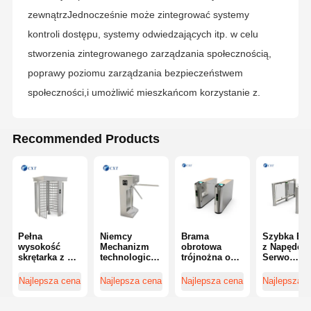
zewnątrzJednocześnie może zintegrować systemy
Szklany przesuwny zwrotnik
kontroli dostępu, systemy odwiedzających itp. w celu
stworzenia zintegrowanego zarządzania społecznością,
Kołowrót z opuszczanym ramieniem
poprawy poziomu zarządzania bezpieczeństwem
Części bramki skrętowej
społeczności,i umożliwić mieszkańcom korzystanie z.
Maszyna rozpoznawcza twarzy
Recommended Products
Kontrola dostępu do bramy dla pieszych
Skaner kodu QR
Maszyna do parkowania
brama bariery
Pełna
Niemcy
Brama
Szybka Br
wysokość
Mechanizm
obrotowa
z Napędem
skrętarka z 3
technologiczn
trójnożna o
Serwo
Sprzęt do sprzedaży biletów
milionami
y Trójnóg
grubości 2,0
Bezpośred
cyklu życia
Bramka
mm, z
do Ruchu
Najlepsza cena
Najlepsza cena
Najlepsza cena
Najlepsza 
dostosowany
obrotowa z
żywotnością 5
Skrzydła
Składniki zwrotników
rozmiar
prędkością
000 000 cykli
Bramy i
obudowy i
przejazdu 20-
MCBF i
Inteligent